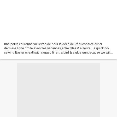
une petite couronne facile/rapide pour la déco de Pâquesparce qu'ici
dernière ligne droite avant les vacances,entre filles & ailleurs... a quick no-
sewing Easter wreathwith ragged linen, a bird & a glue gunbecause we will
soon be off for a girls' Easter...