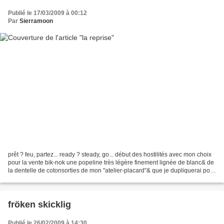
Publié le 17/03/2009 à 00:12
Par
Sierramoon
prêt ? feu, partez... ready ? steady, go... début des hostilités avec mon choix
pour la vente bik-nok une popeline très légère finement lignée de blanc& de
la dentelle de cotonsorties de mon "atelier-placard"& que je dupliquerai pour
le poussin i chose...
fröken skicklig
Publié le 26/02/2009 à 14:30