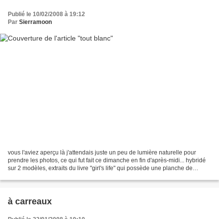
Publié le 10/02/2008 à 19:12
Par
Sierramoon
vous l'aviez aperçu là j'attendais juste un peu de lumière naturelle pour
prendre les photos, ce qui fut fait ce dimanche en fin d'après-midi... hybridé
sur 2 modèles, extraits du livre "girl's life" qui possède une planche de
patrons particulièrement...
à carreaux