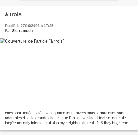
à trois
Publié le 07/10/2008 à 17:35
Par
Sierramoon
elles sont douées, créativeset j'aime leur univers.mais surtout elles sont
adorableset j'ai la grande chance que l'on soit voisines i feel so fortunate
they're not only talented,but also my neighbors in real life & they brightened
my rainy tuesday elles...