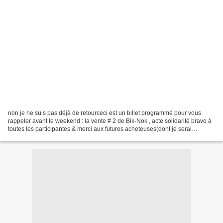
non je ne suis pas déjà de retourceci est un billet programmé pour vous
rappeler avant le weekend : la vente # 2 de Bik-Nok , acte solidarité bravo à
toutes les participantes & merci aux futures acheteuses(dont je serai
également, j'ai déjà fait mon choix...