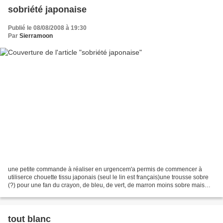
sobriété japonaise
Publié le 08/08/2008 à 19:30
Par
Sierramoon
une petite commande à réaliser en urgencem'a permis de commencer à
utiliserce chouette tissu japonais (seul le lin est français)une trousse sobre
(?) pour une fan du crayon, de bleu, de vert, de marron moins sobre mais
quel régal pour les yeuxdans ma...
tout blanc