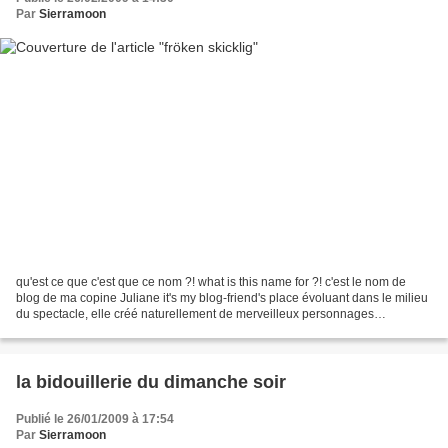
Par
Sierramoon
qu'est ce que c'est que ce nom ?! what is this name for ?! c'est le nom de
blog de ma copine Juliane it's my blog-friend's place évoluant dans le milieu
du spectacle, elle créé naturellement de merveilleux personnages
d'inspiration waldorf having worked...
la bidouillerie du dimanche soir
Publié le 26/01/2009 à 17:54
Par
Sierramoon