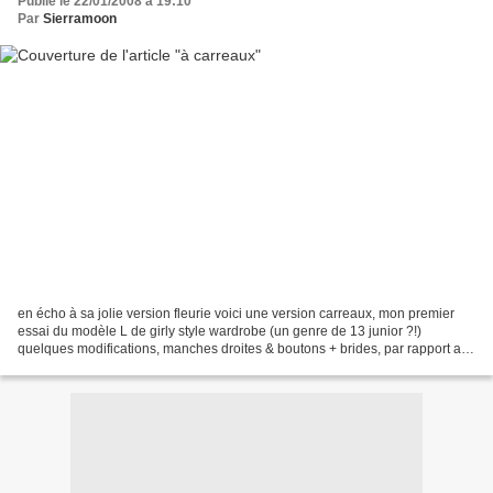
Publié le 22/01/2008 à 19:10
Par
Sierramoon
en écho à sa jolie version fleurie voici une version carreaux, mon premier
essai du modèle L de girly style wardrobe (un genre de 13 junior ?!)
quelques modifications, manches droites & boutons + brides, par rapport au
modèle du livre ici : une taille...